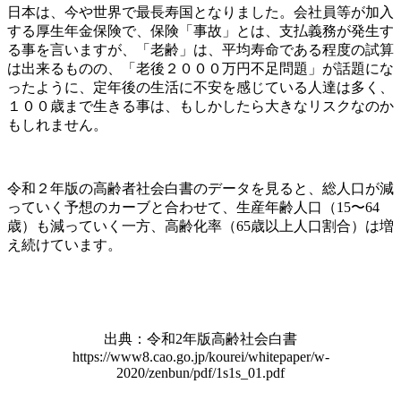
日本は、今や世界で最長寿国となりました。会社員等が加入
する厚生年金保険で、保険「事故」とは、支払義務が発生す
る事を言いますが、「老齢」は、平均寿命である程度の試算
は出来るものの、「老後２０００万円不足問題」が話題にな
ったように、定年後の生活に不安を感じている人達は多く、
１００歳まで生きる事は、もしかしたら大きなリスクなのか
もしれません。
令和２年版の高齢者社会白書のデータを見ると、総人口が減
っていく予想のカーブと合わせて、生産年齢人口（15〜64
歳）も減っていく一方、高齢化率（65歳以上人口割合）は増
え続けています。
出典：令和2年版高齢社会白書
https://www8.cao.go.jp/kourei/whitepaper/w-
2020/zenbun/pdf/1s1s_01.pdf