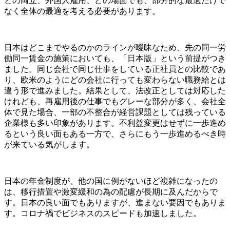
との両立、外国人雇用、どの場面でも、部分的な最適だけで
なく全体の最適を考える必要があります。
日本はどこまでやるのかのラインが曖昧なため、先の同一労
働同一賃金の施策においても、「日本版」という前提がつき
ました。同じ会社で同じ仕事をしている正社員との比較であ
り、欧米のようにどの会社に行っても変わらない職務給とは
違う形で進みました。結果として、法改正としては対応した
けれども、再雇用後の仕事でもグレーな部分が多く、会社全
体で見た場合、一部の不整合が経営課題としては残っている
企業様も多い印象があります。不利益変更はせずに一歩進め
るという良い面もある一方で、さらにもう一歩進めるべき時
が来ている気がします。
日本の年金制度が、他の国に例がないほど複雑になったの
は、移行措置や激変緩和の為の配慮が長期に及んだからで
す。日本の良い面でもありますが、進まない要因でもありま
す。コロナ禍でビジネスのスピードも加速しました。