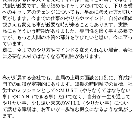
共創が必要です。登り詰めるキャリアだけでなく、下りる横
へのキャリアのチェンジについても、早めに考えた方が良い
気がします。今までの仕事のやり方やマインド、自分の価値
観さえも変える事が必要な時が来ることもあります。実際、
私にもそういう時期がありました。専門性を磨く事も必要で
すが、もっと人間の本質の部分を学びたいと思い、今に至っ
ています。
逆に、今までのやり方やマインドを変えられない場合、会社
に必要な人材ではなくなる可能性があります。
私が所属する会社でも、直属の上司の面談とは別に、育成部
門での面談が定期的にあります。短期の時間軸での目標、社
労士のミッションとしてのM U S T（やらなくてはならない
事）やC A N（できる事）だけでなく、自分が一生を通して
やりたい事、少し遠い未来のW I L L（やりたい事）につい
て話せる職場は、お互いが一歩進む機会になるような気がし
ます。