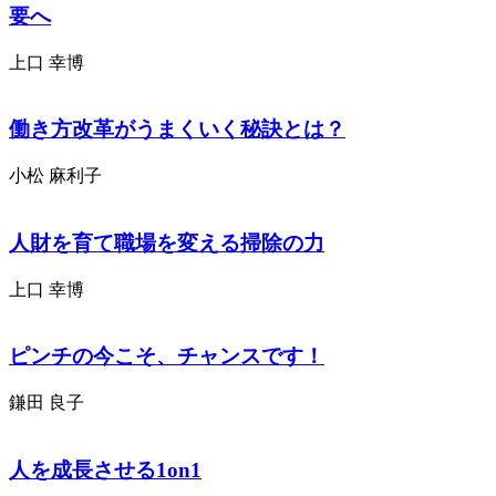
要へ
上口 幸博
働き方改革がうまくいく秘訣とは？
小松 麻利子
人財を育て職場を変える掃除の力
上口 幸博
ピンチの今こそ、チャンスです！
鎌田 良子
人を成長させる1on1